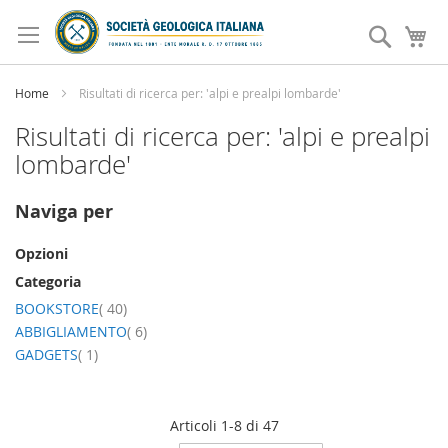
Salta
al
Search
Ca
contenuto
Home
Risultati di ricerca per: 'alpi e prealpi lombarde'
Risultati di ricerca per: 'alpi e prealpi
lombarde'
Naviga per
Opzioni
Categoria
elemento
BOOKSTORE
40
elemento
ABBIGLIAMENTO
6
elemento
GADGETS
1
Articoli
1
-
8
di
47