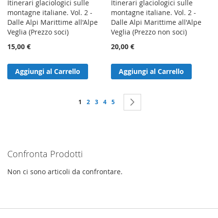
Itinerari glaciologici sulle
Itinerari glaciologici sulle
montagne italiane. Vol. 2 -
montagne italiane. Vol. 2 -
Dalle Alpi Marittime all'Alpe
Dalle Alpi Marittime all'Alpe
Veglia (Prezzo soci)
Veglia (Prezzo non soci)
15,00 €
20,00 €
Aggiungi al Carrello
Aggiungi al Carrello
Pagina
Attualmente stai leggendo la pagina
Pagina
Pagina
Pagina
Pagina
Pagina
Successivo
1
2
3
4
5
Confronta Prodotti
Non ci sono articoli da confrontare.