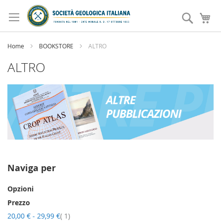
Salta
al
Search
Ca
contenuto
Home
BOOKSTORE
ALTRO
ALTRO
Naviga per
Opzioni
Prezzo
elemento
20,00 €
-
29,99 €
1