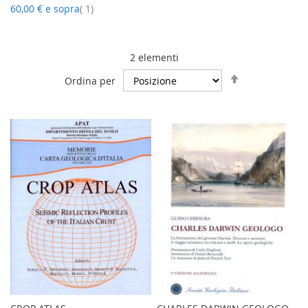
elemento
60,00 €
e sopra
1
2
elementi
Imposta
Ordina per
la
direzione
decrescente