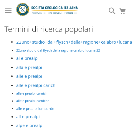
Salta
al
Search
Ca
contenuto
Termini di ricerca popolari
22uno+studio+dal+flysch+della+ragione+calabro+lucan
22uno studio dal flysch della ragione calabro lucana 22
al e prealpi
alla e prealpi
alle e prealpi
alle e prealpi carichi
alle e prealpi carnich
alle e prealpi carniche
alle e prealpi lombarde
all e prealpi
alpe e prealpi