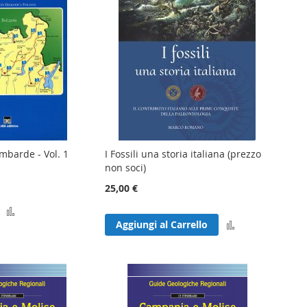
ombarde - Vol. 1
I Fossili una storia italiana (prezzo
non soci)
25,00 €
Aggiungi
Aggiungi
Aggiungi al Carrello
al
al
confronto
confronto