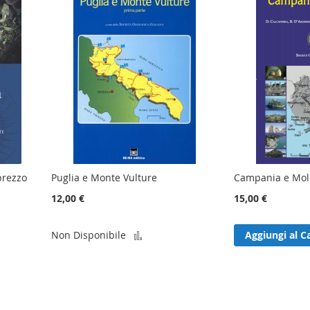
(prezzo
Puglia e Monte Vulture
Campania e Moli
12,00 €
15,00 €
Aggiungi
Non Disponibile
Aggiungi al Ca
Aggiungi
al
al
confronto
confronto