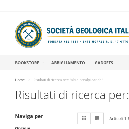
Salta
al
contenuto
BOOKSTORE
ABBIGLIAMENTO
GADGETS
Home
Risultati di ricerca per: 'alti e prealpi carichi'
Risultati di ricerca per:
Mostra
Naviga per
Griglia
Lista
Articoli
1
-
come
Opzioni