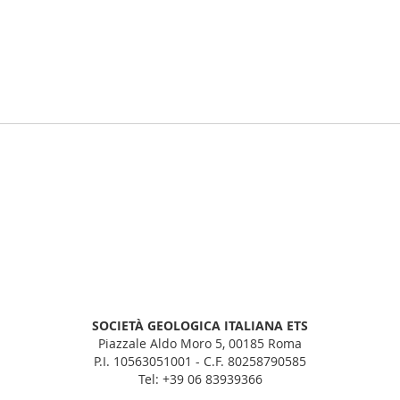
 pagina
sivo
SOCIETÀ GEOLOGICA ITALIANA ETS
Piazzale Aldo Moro 5, 00185 Roma
P.I. 10563051001 - C.F. 80258790585
Tel: +39 06 83939366