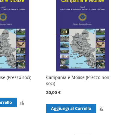
se (Prezzo soci)
Campania e Molise (Prezzo non
soci)
20,00 €
Aggiungi
rrello
Aggiungi
Aggiungi al Carrello
al
al
confronto
confronto