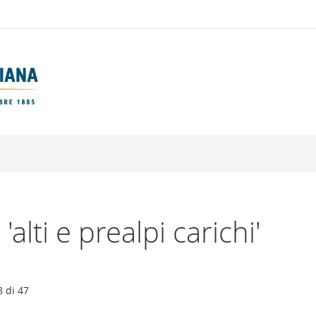
 'alti e prealpi carichi'
8
di
47