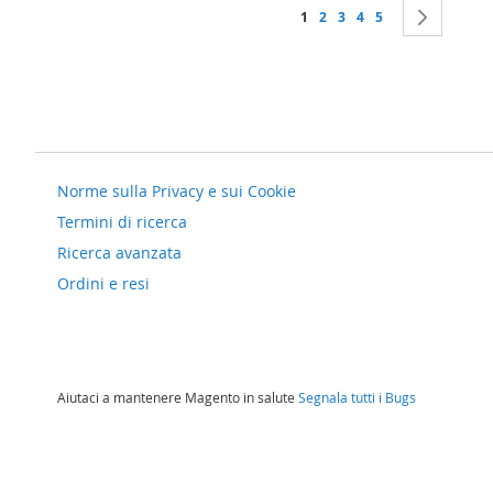
Pagina
Attualmente stai leggendo la
Pagina
Pagina
Pagina
Pagina
Pagina
Succes
1
2
3
4
5
Norme sulla Privacy e sui Cookie
Termini di ricerca
Ricerca avanzata
Ordini e resi
Aiutaci a mantenere Magento in salute
Segnala tutti i Bugs