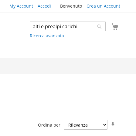
My Account
Accedi
Benvenuto
Crea un Account
Carrello
Search
Search
Ricerca avanzata
Imposta
Ordina per
la
direzione