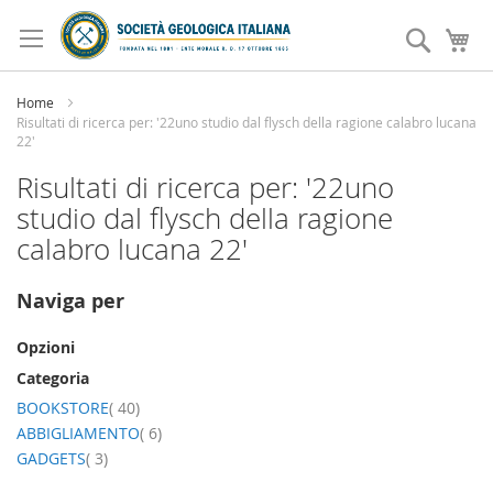
Salta
al
Search
Ca
contenuto
Home
Risultati di ricerca per: '22uno studio dal flysch della ragione calabro lucana
22'
Risultati di ricerca per: '22uno
studio dal flysch della ragione
calabro lucana 22'
Naviga per
Opzioni
Categoria
elemento
BOOKSTORE
40
elemento
ABBIGLIAMENTO
6
elemento
GADGETS
3