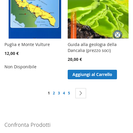
Puglia e Monte Vulture
Guida alla geologia della
Dancalia (prezzo soci)
12,00 €
20,00 €
Non Disponibile
Aggiungi al Carrello
Pagina
Attualmente stai leggendo la pagina
Pagina
Pagina
Pagina
Pagina
Pagina
Successivo
1
2
3
4
5
Confronta Prodotti