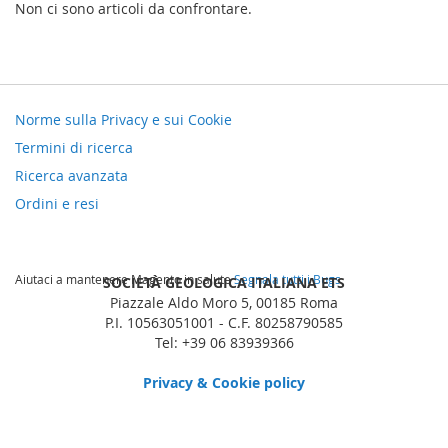
Non ci sono articoli da confrontare.
Norme sulla Privacy e sui Cookie
Termini di ricerca
Ricerca avanzata
Ordini e resi
Aiutaci a mantenere Magento in salute
Segnala tutti i Bugs
SOCIETÀ GEOLOGICA ITALIANA ETS
Piazzale Aldo Moro 5, 00185 Roma
P.I. 10563051001 - C.F. 80258790585
Tel: +39 06 83939366
Privacy & Cookie policy