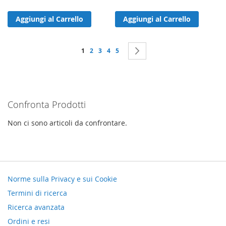
Aggiungi al Carrello
Aggiungi al Carrello
Pagina
Attualmente stai leggendo la pagina
Pagina
Pagina
Pagina
Pagina
Pagina
Successivo
1
2
3
4
5
Confronta Prodotti
Non ci sono articoli da confrontare.
Norme sulla Privacy e sui Cookie
Termini di ricerca
Ricerca avanzata
Ordini e resi