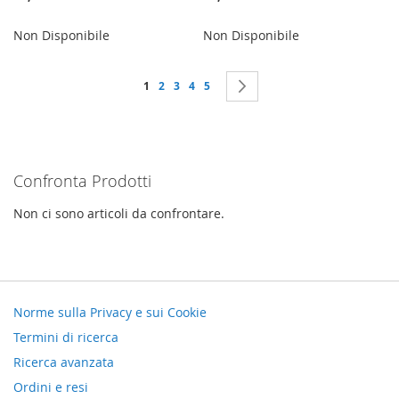
Non Disponibile
Non Disponibile
Pagina
Attualmente stai leggendo la pagina
Pagina
Pagina
Pagina
Pagina
Pagina
Successivo
1
2
3
4
5
Confronta Prodotti
Non ci sono articoli da confrontare.
Norme sulla Privacy e sui Cookie
Termini di ricerca
Ricerca avanzata
Ordini e resi