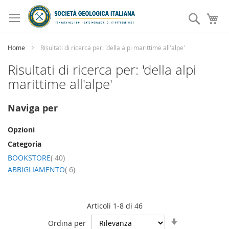
Salta
al
Search
Ca
contenuto
Home
Risultati di ricerca per: 'della alpi marittime all'alpe'
Risultati di ricerca per: 'della alpi
marittime all'alpe'
Naviga per
Opzioni
Categoria
elemento
BOOKSTORE
40
elemento
ABBIGLIAMENTO
6
Articoli
1
-
8
di
46
Imposta
Ordina per
la