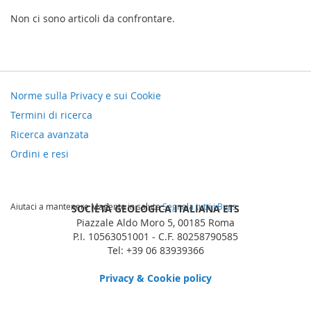
Non ci sono articoli da confrontare.
Norme sulla Privacy e sui Cookie
Termini di ricerca
Ricerca avanzata
Ordini e resi
Aiutaci a mantenere Magento in salute
Segnala tutti i Bugs
SOCIETÀ GEOLOGICA ITALIANA ETS
Piazzale Aldo Moro 5, 00185 Roma
P.I. 10563051001 - C.F. 80258790585
Tel: +39 06 83939366
Privacy & Cookie policy