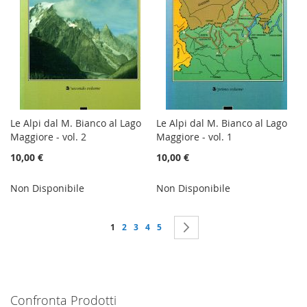
Le Alpi dal M. Bianco al Lago
Le Alpi dal M. Bianco al Lago
Maggiore - vol. 2
Maggiore - vol. 1
10,00 €
10,00 €
Non Disponibile
Non Disponibile
Pagina
Attualmente stai leggendo la pagina
Pagina
Pagina
Pagina
Pagina
Pagina
Successivo
1
2
3
4
5
Confronta Prodotti