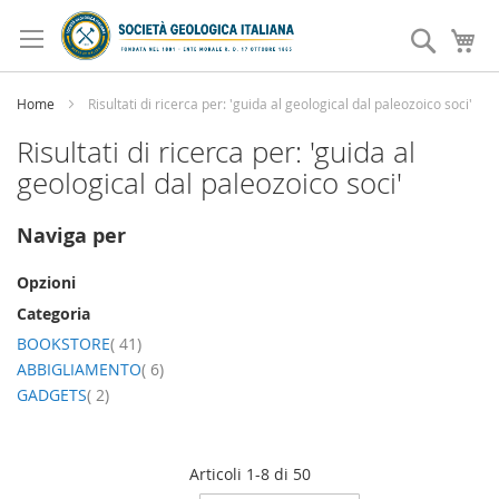
Salta
al
Search
Ca
contenuto
Home
Risultati di ricerca per: 'guida al geological dal paleozoico soci'
Risultati di ricerca per: 'guida al
geological dal paleozoico soci'
Naviga per
Opzioni
Categoria
elemento
BOOKSTORE
41
elemento
ABBIGLIAMENTO
6
elemento
GADGETS
2
Articoli
1
-
8
di
50