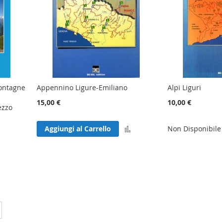
montagne
Appennino Ligure-Emiliano
Alpi Liguri
15,00 €
10,00 €
ezzo
Aggiungi
Aggiungi al Carrello
Non Disponibile
al
Aggiungi
confronto
al
confronto
stai leggendo la pagina
Pagina
Successivo