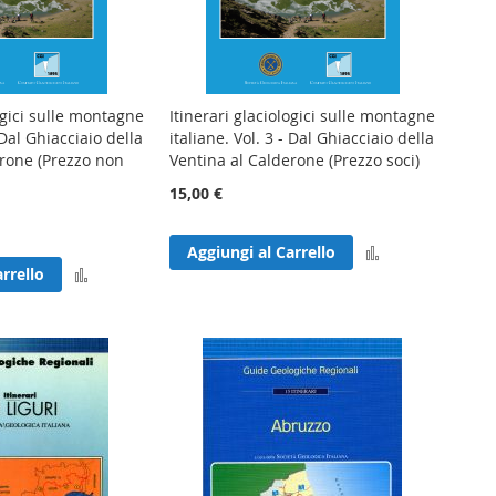
ogici sulle montagne
Itinerari glaciologici sulle montagne
 Dal Ghiacciaio della
italiane. Vol. 3 - Dal Ghiacciaio della
erone (Prezzo non
Ventina al Calderone (Prezzo soci)
15,00 €
Aggiungi
Aggiungi al Carrello
Aggiungi
rrello
al
al
confronto
confronto