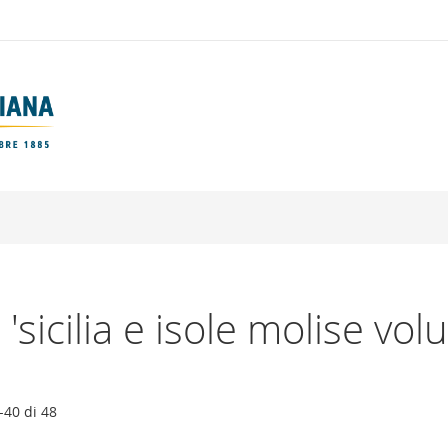
: 'sicilia e isole molise vo
-
40
di
48