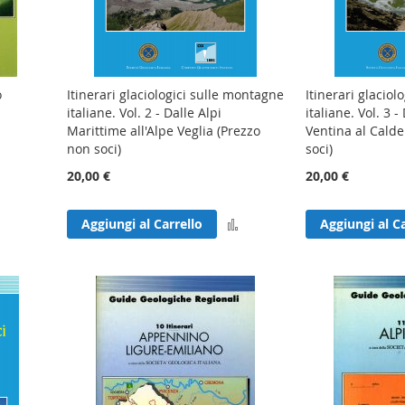
o
Itinerari glaciologici sulle montagne
Itinerari glaciol
italiane. Vol. 2 - Dalle Alpi
italiane. Vol. 3 -
Marittime all'Alpe Veglia (Prezzo
Ventina al Cald
non soci)
soci)
20,00 €
20,00 €
gi
Aggiungi
Aggiungi al Carrello
Aggiungi al Ca
nto
al
confronto