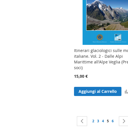
Itinerari glaciologici sulle 
italiane. Vol. 2 - Dalle Alpi
Marittime all'Alpe Veglia (Pr
soci)
15,00 €
Aggiungi al Carrello
Pagina
Pagina
Precedente
Pagina
Pagina
Pagina
Attualmente 
Pagina
2
3
4
5
6