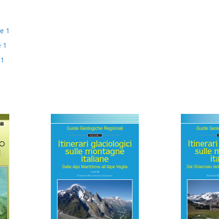
me 1
e 1
 1