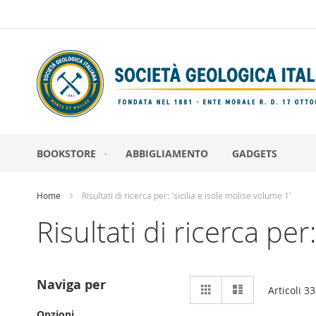
Salta
al
contenuto
BOOKSTORE
ABBIGLIAMENTO
GADGETS
Home
Risultati di ricerca per: 'sicilia e isole molise volume 1'
Risultati di ricerca per
Mostra
Naviga per
Griglia
Lista
Articoli
33
come
Opzioni