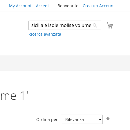
My Account
Accedi
Benvenuto
Crea un Account
Carrello
Search
Search
Ricerca avanzata
lume 1'
Imposta
Ordina per
la
direzione