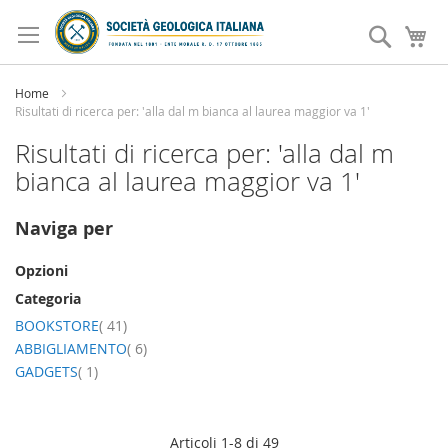
Salta
al
Search
Ca
contenuto
Home
Risultati di ricerca per: 'alla dal m bianca al laurea maggior va 1'
Risultati di ricerca per: 'alla dal m
bianca al laurea maggior va 1'
Naviga per
Opzioni
Categoria
elemento
BOOKSTORE
41
elemento
ABBIGLIAMENTO
6
elemento
GADGETS
1
Articoli
1
-
8
di
49