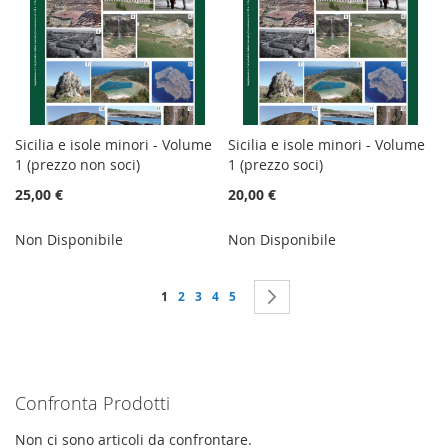
Sicilia e isole minori - Volume
Sicilia e isole minori - Volume
1 (prezzo non soci)
1 (prezzo soci)
25,00 €
20,00 €
Non Disponibile
Non Disponibile
Pagina
Attualmente stai leggendo la pagina
Pagina
Pagina
Pagina
Pagina
Pagina
Successivo
1
2
3
4
5
Confronta Prodotti
Non ci sono articoli da confrontare.