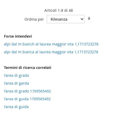
Articoli
1
-
8
di
48
Imposta
Ordina per
la
direzione
crescente
Forse intendevi
alpi dal m bianch al laurea maggior vita 1,1713723278
alpi dal m bianca al laurea maggior vita 1,1713723278
Termini di ricerca correlati
l'area di grado
l'area di garda
l'area di grado 1709565492
l'area di guida 1709565492
l'area di guida