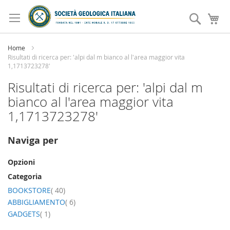
Salta
al
Search
Ca
contenuto
Home
Risultati di ricerca per: 'alpi dal m bianco al l'area maggior vita
1,1713723278'
Risultati di ricerca per: 'alpi dal m
bianco al l'area maggior vita
1,1713723278'
Naviga per
Opzioni
Categoria
elemento
BOOKSTORE
40
elemento
ABBIGLIAMENTO
6
elemento
GADGETS
1