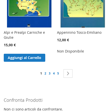
Alpi e Prealpi Carniche e
Appennino Tosco-Emiliano
Giulie
12,00 €
15,00 €
Non Disponibile
Aggiungi al Carrello
Pagina
Attualmente stai leggendo la pagina
Pagina
Pagina
Pagina
Pagina
Pagina
Successivo
1
2
3
4
5
Confronta Prodotti
Non ci sono articoli da confrontare.