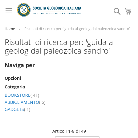
Salta
al
Search
Ca
contenuto
Home
Risultati di ricerca per: 'guida al geolog dal paleozoica sandro'
Risultati di ricerca per: 'guida al
geolog dal paleozoica sandro'
Naviga per
Opzioni
Categoria
elemento
BOOKSTORE
41
elemento
ABBIGLIAMENTO
6
elemento
GADGETS
1
Articoli
1
-
8
di
49