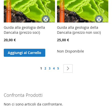
Guida alla geologia della
Guida alla geologia della
Dancalia (prezzo soci)
Dancalia (prezzo non soci)
20,00 €
25,00 €
Non Disponibile
Aggiungi al Carrello
Pagina
Attualmente stai leggendo la pagina
Pagina
Pagina
Pagina
Pagina
Pagina
Successivo
1
2
3
4
5
Confronta Prodotti
Non ci sono articoli da confrontare.