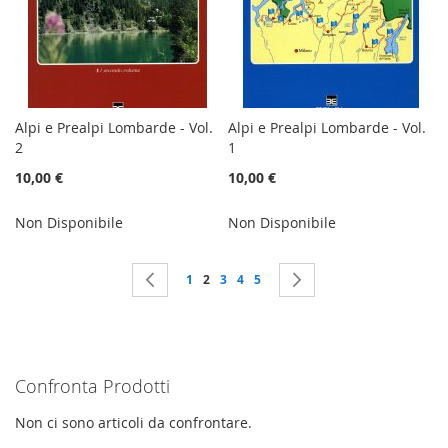
Alpi e Prealpi Lombarde - Vol.
Alpi e Prealpi Lombarde - Vol.
2
1
10,00 €
10,00 €
Non Disponibile
Non Disponibile
Pagina
Pagina
Precedente
Pagina
Attualmente stai leggendo la pagina
Pagina
Pagina
Pagina
Pagina
Successivo
1
2
3
4
5
Confronta Prodotti
Non ci sono articoli da confrontare.