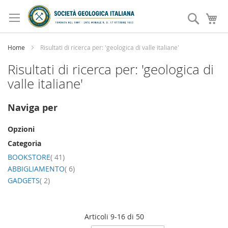
Salta
al
Search
Ca
contenuto
Home
Risultati di ricerca per: 'geologica di valle italiane'
Risultati di ricerca per: 'geologica di
valle italiane'
Naviga per
Opzioni
Categoria
elemento
BOOKSTORE
41
elemento
ABBIGLIAMENTO
6
elemento
GADGETS
2
Articoli
9
-
16
di
50