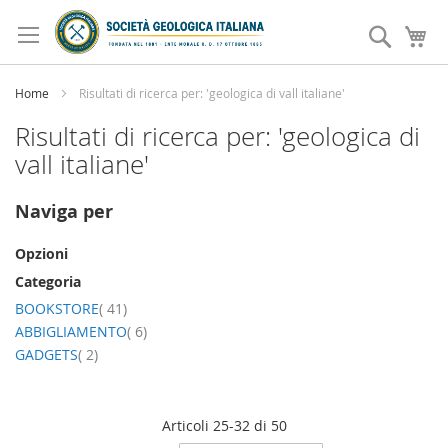
Salta
al
Search
Ca
contenuto
Home
Risultati di ricerca per: 'geologica di vall italiane'
Risultati di ricerca per: 'geologica di
vall italiane'
Naviga per
Opzioni
Categoria
elemento
BOOKSTORE
41
elemento
ABBIGLIAMENTO
6
elemento
GADGETS
2
Articoli
25
-
32
di
50