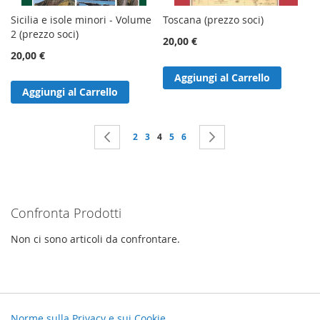
Sicilia e isole minori - Volume
Toscana (prezzo soci)
2 (prezzo soci)
20,00 €
20,00 €
Aggiungi al Carrello
Aggiungi al Carrello
Pagina
Pagina
Precedente
Pagina
Pagina
Attualmente stai leggendo la pagina
Pagina
Pagina
Pagina
Successivo
2
3
4
5
6
Confronta Prodotti
Non ci sono articoli da confrontare.
Norme sulla Privacy e sui Cookie