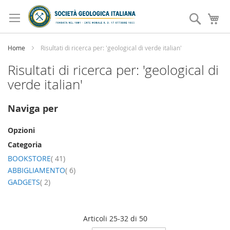
Salta
al
Search
Ca
contenuto
Home
Risultati di ricerca per: 'geological di verde italian'
Risultati di ricerca per: 'geological di
verde italian'
Naviga per
Opzioni
Categoria
elemento
BOOKSTORE
41
elemento
ABBIGLIAMENTO
6
elemento
GADGETS
2
Articoli
25
-
32
di
50