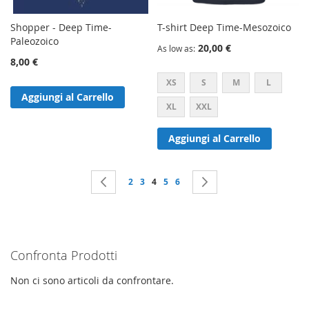
Shopper - Deep Time-
T-shirt Deep Time-Mesozoico
Paleozoico
20,00 €
As low as
8,00 €
XS
S
M
L
Aggiungi al Carrello
XL
XXL
Aggiungi al Carrello
Pagina
Pagina
Precedente
Pagina
Pagina
Attualmente stai leggendo la pagina
Pagina
Pagina
Pagina
Successivo
2
3
4
5
6
Confronta Prodotti
Non ci sono articoli da confrontare.