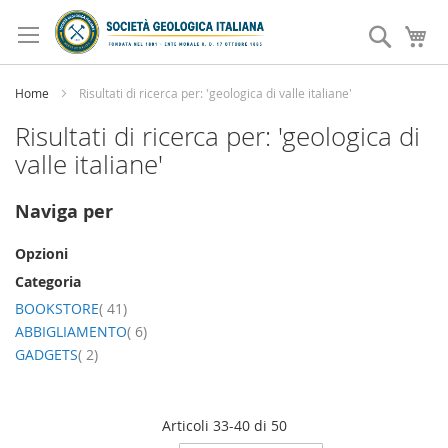
Salta
al
Search
Ca
contenuto
Home
Risultati di ricerca per: 'geologica di valle italiane'
Risultati di ricerca per: 'geologica di
valle italiane'
Naviga per
Opzioni
Categoria
elemento
BOOKSTORE
41
elemento
ABBIGLIAMENTO
6
elemento
GADGETS
2
Articoli
33
-
40
di
50