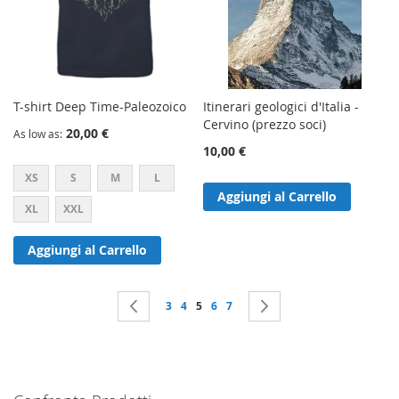
T-shirt Deep Time-Paleozoico
Itinerari geologici d'Italia -
Cervino (prezzo soci)
20,00 €
As low as
10,00 €
XS
S
M
L
Aggiungi al Carrello
XL
XXL
Aggiungi al Carrello
Pagina
Pagina
Precedente
Pagina
Pagina
Attualmente stai leggendo la pagina
Pagina
Pagina
Pagina
Successivo
3
4
5
6
7