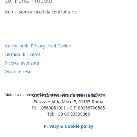
Confronta Prodotti
Non ci sono articoli da confrontare.
Norme sulla Privacy e sui Cookie
Termini di ricerca
Ricerca avanzata
Ordini e resi
Aiutaci a mantenere Magento in salute
Segnala tutti i Bugs
SOCIETÀ GEOLOGICA ITALIANA ETS
Piazzale Aldo Moro 5, 00185 Roma
P.I. 10563051001 - C.F. 80258790585
Tel: +39 06 83939366
Privacy & Cookie policy