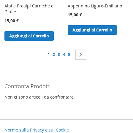
Alpi e Prealpi Carniche e
Appennino Ligure-Emiliano
Giulie
15,00 €
15,00 €
Aggiungi al Carrello
Aggiungi al Carrello
Pagina
Attualmente stai leggendo la pagina
Pagina
Pagina
Pagina
Pagina
Pagina
Successivo
1
2
3
4
5
Confronta Prodotti
Non ci sono articoli da confrontare.
Norme sulla Privacy e sui Cookie