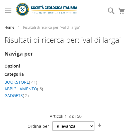
Salta
al
Search
Ca
contenuto
Home
Risultati di ricerca per: 'val di larga'
Risultati di ricerca per: 'val di larga'
Naviga per
Opzioni
Categoria
elemento
BOOKSTORE
41
elemento
ABBIGLIAMENTO
6
elemento
GADGETS
2
Articoli
1
-
8
di
50
Imposta
Ordina per
la