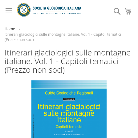
Salta
al
Search
Ca
contenuto
Home
Itinerari glaciologici sulle montagne italiane. Vol. 1 - Capitoli tematici
(Prezzo non soci)
Itinerari glaciologici sulle montagne
italiane. Vol. 1 - Capitoli tematici
(Prezzo non soci)
Vai
alla
fine
della
galleria
di
immagini