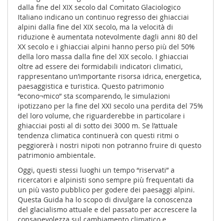
dalla fine del XIX secolo dal Comitato Glaciologico
Italiano indicano un continuo regresso dei ghiacciai
alpini dalla fine del XIX secolo, ma la velocità di
riduzione è aumentata notevolmente dagli anni 80 del
XX secolo e i ghiacciai alpini hanno perso più del 50%
della loro massa dalla fine del XIX secolo. I ghiacciai
oltre ad essere dei formidabili indicatori climatici,
rappresentano un’importante risorsa idrica, energetica,
paesaggistica e turistica. Questo patrimonio
“econo¬mico” sta scomparendo, le simulazioni
ipotizzano per la fine del XXI secolo una perdita del 75%
del loro volume, che riguarderebbe in particolare i
ghiacciai posti al di sotto dei 3000 m. Se l’attuale
tendenza climatica continuerà con questi ritmi o
peggiorerà i nostri nipoti non potranno fruire di questo
patrimonio ambientale.
Oggi, questi stessi luoghi un tempo “riservati” a
ricercatori e alpinisti sono sempre più frequentati da
un più vasto pubblico per godere dei paesaggi alpini.
Questa Guida ha lo scopo di divulgare la conoscenza
del glacialismo attuale e del passato per accrescere la
consapevolezza sul cambiamento climatico e