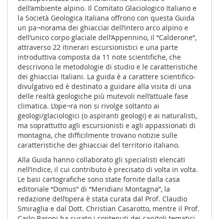
dell’ambiente alpino. Il Comitato Glaciologico Italiano e
la Società Geologica Italiana offrono con questa Guida
un pa¬norama dei ghiacciai dell’intero arco alpino e
dell’unico corpo glaciale dell’Appennino, il “Calderone”,
attraverso 22 itinerari escursionistici e una parte
introduttiva composta da 11 note scientifiche, che
descrivono le metodologie di studio e le caratteristiche
dei ghiacciai Italiani. La guida è a carattere scientifico-
divulgativo ed è destinato a guidare alla visita di una
delle realtà geologiche più mutevoli nell’attuale fase
climatica. L’ope¬ra non si rivolge soltanto ai
geologi/glaciologici (o aspiranti geologi) e ai naturalisti,
ma soprattutto agli escursionisti e agli appassionati di
montagna, che difficilmente trovano notizie sulle
caratteristiche dei ghiacciai del territorio italiano.
Alla Guida hanno collaborato gli specialisti elencati
nell’indice, il cui contributo è precisato di volta in volta.
Le basi cartografiche sono state fornite dalla casa
editoriale “Domus” di “Meridiani Montagna”, la
redazione dell’opera è stata curata dal Prof. Claudio
Smiraglia e dal Dott. Christian Casarotto, mentre il Prof.
Carlo Baroni ha curato i contenuti dei capitoli tematici,