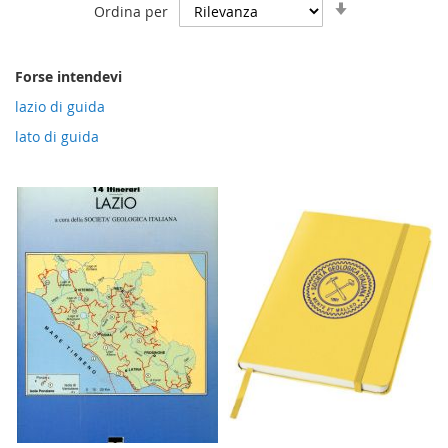
Imposta
Ordina per
la
direzione
crescente
Forse intendevi
lazio di guida
lato di guida