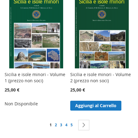
Sicilia e isole minori - Volume
Sicilia e isole minori - Volume
1 (prezzo non soci)
2 (prezzo non soci)
25,00 €
25,00 €
Non Disponibile
Aggiungi al Carrello
Pagina
Attualmente stai leggendo la pagina
Pagina
Pagina
Pagina
Pagina
Pagina
Successivo
1
2
3
4
5