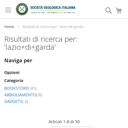
Salta
al
Search
Ca
contenuto
Home
Risultati di ricerca per: 'lazio+di+garda'
Risultati di ricerca per:
'lazio+di+garda'
Naviga per
Opzioni
Categoria
elemento
BOOKSTORE
41
elemento
ABBIGLIAMENTO
6
elemento
GADGETS
2
Articoli
1
-
8
di
50