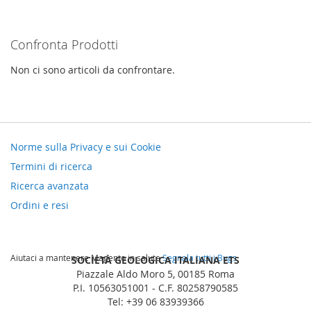
Confronta Prodotti
Non ci sono articoli da confrontare.
Norme sulla Privacy e sui Cookie
Termini di ricerca
Ricerca avanzata
Ordini e resi
Aiutaci a mantenere Magento in salute
Segnala tutti i Bugs
SOCIETÀ GEOLOGICA ITALIANA ETS
Piazzale Aldo Moro 5, 00185 Roma
P.I. 10563051001 - C.F. 80258790585
Tel: +39 06 83939366