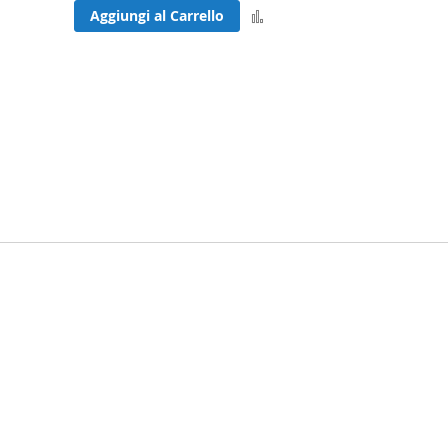
Aggiungi
Aggiungi al Carrello
nto
al
confronto
 pagina
sivo