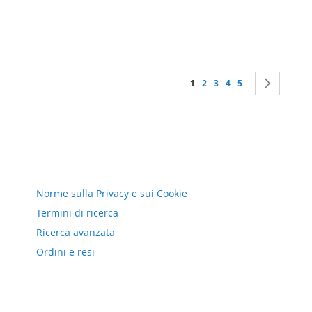
al
confro
Pagina
Attualmente stai leggendo la
Pagina
Pagina
Pagina
Pagina
Pagina
Succes
1
2
3
4
5
Norme sulla Privacy e sui Cookie
Termini di ricerca
Ricerca avanzata
Ordini e resi