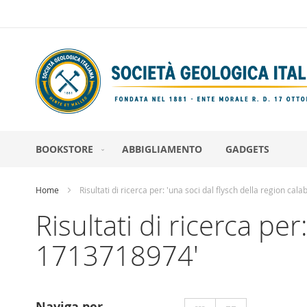
Salta
al
contenuto
BOOKSTORE
ABBIGLIAMENTO
GADGETS
Home
Risultati di ricerca per: 'una soci dal flysch della region ca
Risultati di ricerca per
1713718974'
Mostra
Naviga per