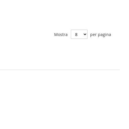
al
al
confronto
confronto
Mostra
per pagina