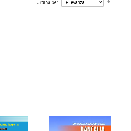
Ordina per
la
direzione
crescent