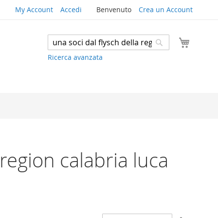
My Account
Accedi
Benvenuto
Crea un Account
Carrello
Search
Search
Ricerca avanzata
a region calabria luca
Imposta