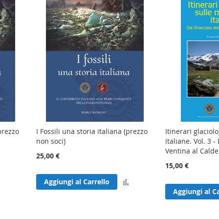
(prezzo
I Fossili una storia italiana (prezzo
Itinerari glaciol
non soci)
italiane. Vol. 3 -
Ventina al Calde
25,00 €
15,00 €
Aggiungi
Aggiungi
Aggiungi al Carrello
Aggiungi al Ca
al
al
confronto
confronto