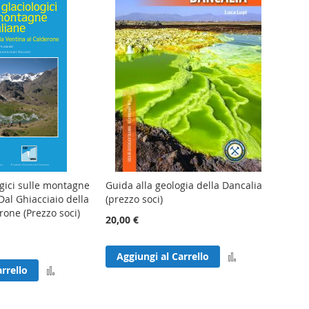
ogici sulle montagne
Guida alla geologia della Dancalia
 Dal Ghiacciaio della
(prezzo soci)
rone (Prezzo soci)
20,00 €
Aggiungi
Aggiungi al Carrello
Aggiungi
rrello
al
al
confronto