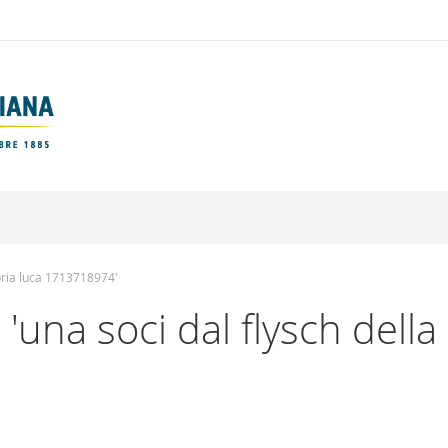
labria luca 1713718974'
: 'una soci dal flysch dell