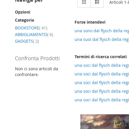
Griglia
Lista
Articoli
1
-
come
Opzioni
Categoria
Forse intendevi
elemento
BOOKSTORE
41
una sono dal flysch della r
elemento
ABBIGLIAMENTO
6
una suoi dal flysch della re
elemento
GADGETS
2
Termini di ricerca correlati
Confronta Prodotti
una soci dal flysch della re
Non ci sono articoli da
una soci dal flysch della re
confrontare.
una soci dal flysch della re
una soci dal flysch della re
una soci dal flysch della re