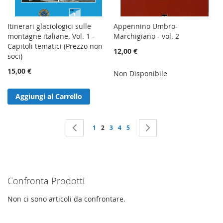
Itinerari glaciologici sulle
Appennino Umbro-
montagne italiane. Vol. 1 -
Marchigiano - vol. 2
Capitoli tematici (Prezzo non
12,00 €
soci)
15,00 €
Non Disponibile
Aggiungi al Carrello
Pagina
Pagina
Precedente
Pagina
Attualmente stai leggendo la pagina
Pagina
Pagina
Pagina
Pagina
Successivo
1
2
3
4
5
Confronta Prodotti
Non ci sono articoli da confrontare.