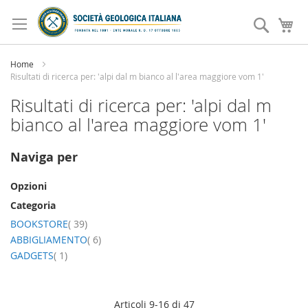
Salta
al
Search
Ca
contenuto
Home
Risultati di ricerca per: 'alpi dal m bianco al l'area maggiore vom 1'
Risultati di ricerca per: 'alpi dal m
bianco al l'area maggiore vom 1'
Naviga per
Opzioni
Categoria
elemento
BOOKSTORE
39
elemento
ABBIGLIAMENTO
6
elemento
GADGETS
1
Articoli
9
-
16
di
47