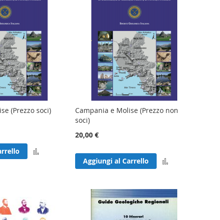
se (Prezzo soci)
Campania e Molise (Prezzo non
soci)
20,00 €
Aggiungi
rrello
Aggiungi
Aggiungi al Carrello
al
al
confronto
confronto