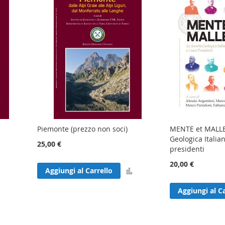
Piemonte (prezzo non soci)
MENTE et MALLEO
Geologica Italian
25,00 €
presidenti
20,00 €
Aggiungi
Aggiungi
Aggiungi al Carrello
al
al
Aggiungi al Ca
confronto
confronto