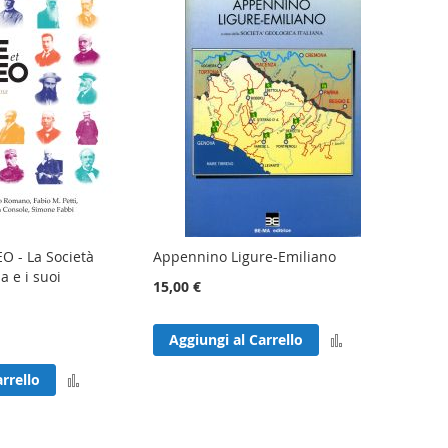
 - La Società
Appennino Ligure-Emiliano
a e i suoi
15,00 €
Aggiungi
Aggiungi al Carrello
al
Aggiungi
rrello
confronto
al