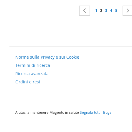
Pagina
Pagina
Precedente
Pagina
Attualmente stai 
Pagina
Pagina
Pagina
1
2
3
4
5
Norme sulla Privacy e sui Cookie
Termini di ricerca
Ricerca avanzata
Ordini e resi
Aiutaci a mantenere Magento in salute
Segnala tutti i Bugs