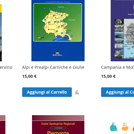
Cervino
Alpi e Prealpi Carniche e Giulie
Campania e Moli
15,00 €
15,00 €
Aggiungi
Aggiungi al Carrello
Aggiungi al Ca
Aggiungi
al
al
confronto
confronto