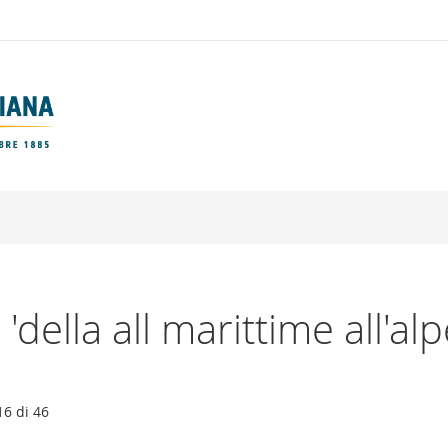
 'della all marittime all'alp
16
di
46