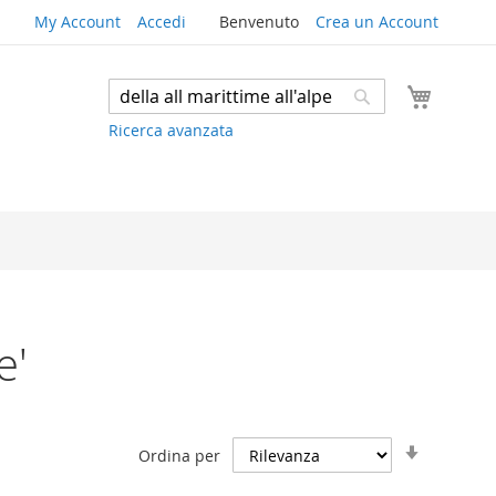
My Account
Accedi
Benvenuto
Crea un Account
Carrello
Search
Search
Ricerca avanzata
e'
Imposta
Ordina per
la
direzione