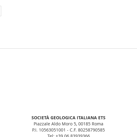
leggendo la pagina
Pagina
Successivo
SOCIETÀ GEOLOGICA ITALIANA ETS
Piazzale Aldo Moro 5, 00185 Roma
P.I. 10563051001 - C.F. 80258790585
Tel: +39 06 83939366