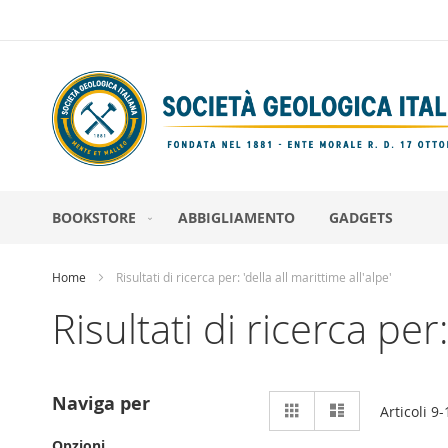
Salta
al
contenuto
BOOKSTORE
ABBIGLIAMENTO
GADGETS
Home
Risultati di ricerca per: 'della all marittime all'alpe'
Risultati di ricerca per:
Mostra
Naviga per
Griglia
Lista
Articoli
9
-
come
Opzioni