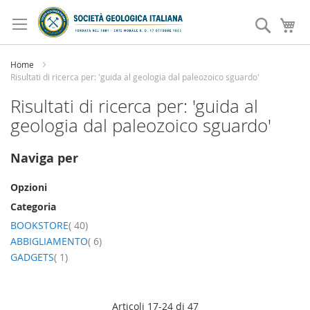
Salta
al
Search
Ca
contenuto
Home
Risultati di ricerca per: 'guida al geologia dal paleozoico sguardo'
Risultati di ricerca per: 'guida al
geologia dal paleozoico sguardo'
Naviga per
Opzioni
Categoria
elemento
BOOKSTORE
40
elemento
ABBIGLIAMENTO
6
elemento
GADGETS
1
Articoli
17
-
24
di
47