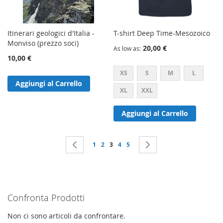
Itinerari geologici d'Italia -
T-shirt Deep Time-Mesozoico
Monviso (prezzo soci)
20,00 €
As low as
10,00 €
XS
S
M
L
Aggiungi al Carrello
XL
XXL
Aggiungi al Carrello
Pagina
Pagina
Precedente
Pagina
Pagina
Attualmente stai leggendo la pagina
Pagina
Pagina
Pagina
Successivo
1
2
3
4
5
Confronta Prodotti
Non ci sono articoli da confrontare.