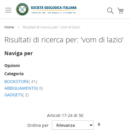
Salta
al
Search
Ca
contenuto
Home
Risultati di ricerca per: 'vom di lazio'
Risultati di ricerca per: 'vom di lazio'
Naviga per
Opzioni
Categoria
elemento
BOOKSTORE
41
elemento
ABBIGLIAMENTO
6
elemento
GADGETS
2
Articoli
17
-
24
di
50
Imposta
Ordina per
la