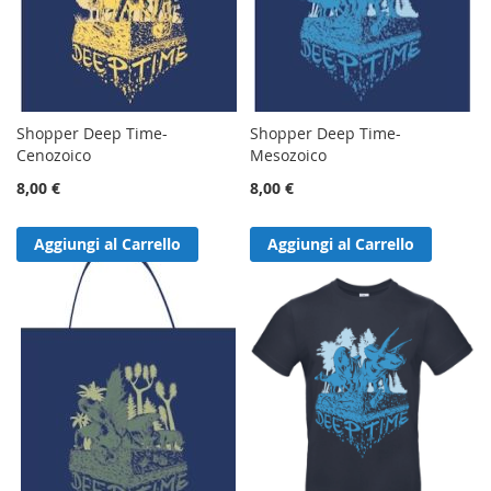
Shopper Deep Time-
Shopper Deep Time-
Cenozoico
Mesozoico
8,00 €
8,00 €
Aggiungi al Carrello
Aggiungi al Carrello