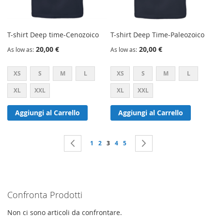
T-shirt Deep time-Cenozoico
T-shirt Deep Time-Paleozoico
20,00 €
20,00 €
As low as
As low as
XS
S
M
L
XS
S
M
L
XL
XXL
XL
XXL
Aggiungi al Carrello
Aggiungi al Carrello
Pagina
Pagina
Precedente
Pagina
Pagina
Attualmente stai leggendo la pagina
Pagina
Pagina
Pagina
Successivo
1
2
3
4
5
Confronta Prodotti
Non ci sono articoli da confrontare.