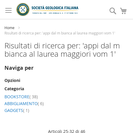
Salta
al
Search
Ca
contenuto
Home
Risultati di ricerca per: 'appi dal m bianca al laurea maggiori vom 1'
Risultati di ricerca per: 'appi dal m
bianca al laurea maggiori vom 1'
Naviga per
Opzioni
Categoria
elemento
BOOKSTORE
38
elemento
ABBIGLIAMENTO
6
elemento
GADGETS
1
Articoli
25
-
32
di
46