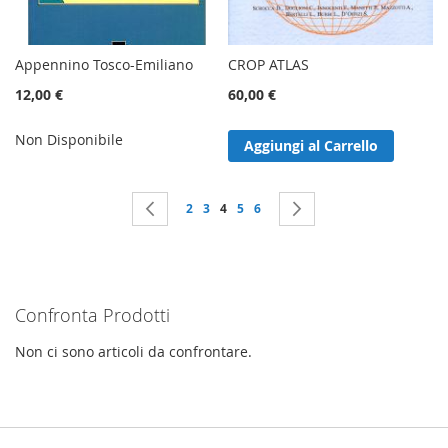
Appennino Tosco-Emiliano
CROP ATLAS
12,00 €
60,00 €
Non Disponibile
Aggiungi al Carrello
Pagina
Pagina
Precedente
Pagina
Pagina
Attualmente stai leggendo la pagina
Pagina
Pagina
Pagina
Successivo
2
3
4
5
6
Confronta Prodotti
Non ci sono articoli da confrontare.