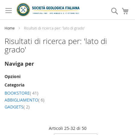
Salta
al
Search
Ca
contenuto
Home
Risultati di ricerca per: 'lato di grado'
Risultati di ricerca per: 'lato di
grado'
Naviga per
Opzioni
Categoria
elemento
BOOKSTORE
41
elemento
ABBIGLIAMENTO
6
elemento
GADGETS
2
Articoli
25
-
32
di
50