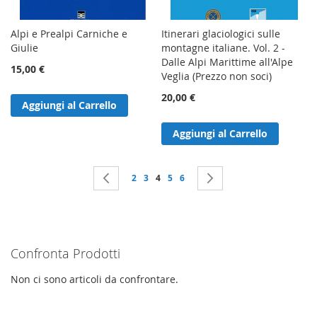
Alpi e Prealpi Carniche e
Itinerari glaciologici sulle
Giulie
montagne italiane. Vol. 2 -
Dalle Alpi Marittime all'Alpe
15,00 €
Veglia (Prezzo non soci)
20,00 €
Aggiungi al Carrello
Aggiungi al Carrello
Pagina
Pagina
Precedente
Pagina
Pagina
Attualmente stai leggendo la pagina
Pagina
Pagina
Pagina
Successivo
2
3
4
5
6
Confronta Prodotti
Non ci sono articoli da confrontare.