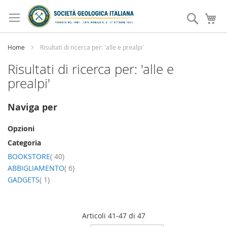
Salta
al
Search
Ca
contenuto
Home
Risultati di ricerca per: 'alle e prealpi'
Risultati di ricerca per: 'alle e
prealpi'
Naviga per
Opzioni
Categoria
elemento
BOOKSTORE
40
elemento
ABBIGLIAMENTO
6
elemento
GADGETS
1
Articoli
41
-
47
di
47