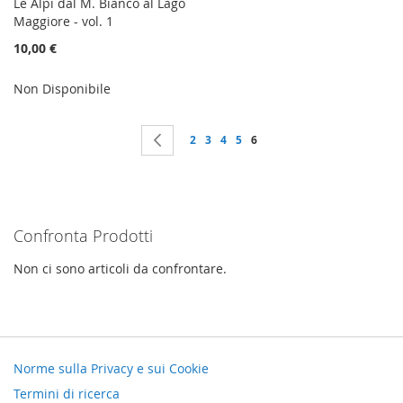
Le Alpi dal M. Bianco al Lago
Maggiore - vol. 1
10,00 €
Non Disponibile
Pagina
Pagina
Precedente
Pagina
Pagina
Pagina
Pagina
Attualmente stai leggendo l
2
3
4
5
6
Confronta Prodotti
Non ci sono articoli da confrontare.
Norme sulla Privacy e sui Cookie
Termini di ricerca