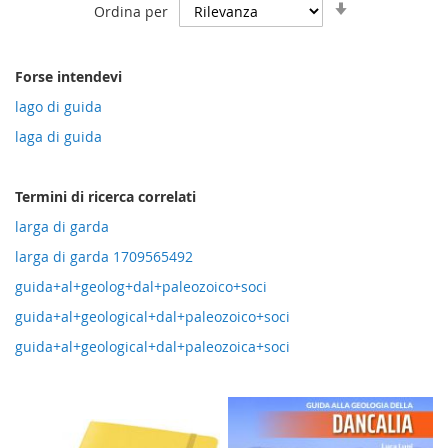
Imposta
Ordina per
la
direzione
crescente
Forse intendevi
lago di guida
laga di guida
Termini di ricerca correlati
larga di garda
larga di garda 1709565492
guida+al+geolog+dal+paleozoico+soci
guida+al+geological+dal+paleozoico+soci
guida+al+geological+dal+paleozoica+soci