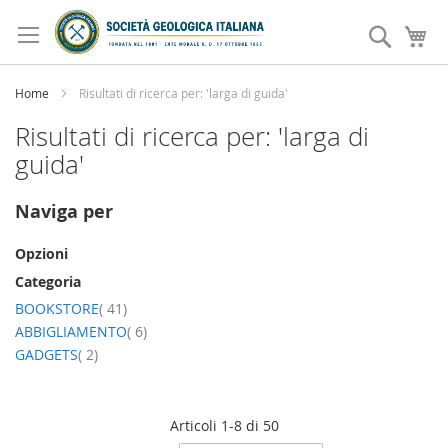
Salta
al
Search
Ca
contenuto
Home
Risultati di ricerca per: 'larga di guida'
Risultati di ricerca per: 'larga di
guida'
Naviga per
Opzioni
Categoria
elemento
BOOKSTORE
41
elemento
ABBIGLIAMENTO
6
elemento
GADGETS
2
Articoli
1
-
8
di
50