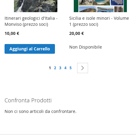
Itinerari geologici d'Italia -
Sicilia e isole minori - Volume
Monviso (prezzo soci)
1 (prezzo soci)
10,00 €
20,00 €
Non Disponibile
Aggiungi al Carrello
Pagina
Attualmente stai leggendo la pagina
Pagina
Pagina
Pagina
Pagina
Pagina
Successivo
1
2
3
4
5
Confronta Prodotti
Non ci sono articoli da confrontare.