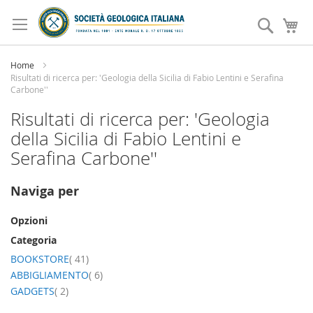
Salta
al
Search
Ca
contenuto
Home
Risultati di ricerca per: 'Geologia della Sicilia di Fabio Lentini e Serafina
Carbone''
Risultati di ricerca per: 'Geologia
della Sicilia di Fabio Lentini e
Serafina Carbone''
Naviga per
Opzioni
Categoria
elemento
BOOKSTORE
41
elemento
ABBIGLIAMENTO
6
elemento
GADGETS
2