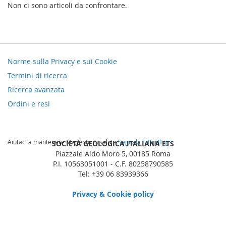
Non ci sono articoli da confrontare.
Norme sulla Privacy e sui Cookie
Termini di ricerca
Ricerca avanzata
Ordini e resi
Aiutaci a mantenere Magento in salute
Segnala tutti i Bugs
SOCIETÀ GEOLOGICA ITALIANA ETS
Piazzale Aldo Moro 5, 00185 Roma
P.I. 10563051001 - C.F. 80258790585
Tel: +39 06 83939366
Privacy & Cookie policy