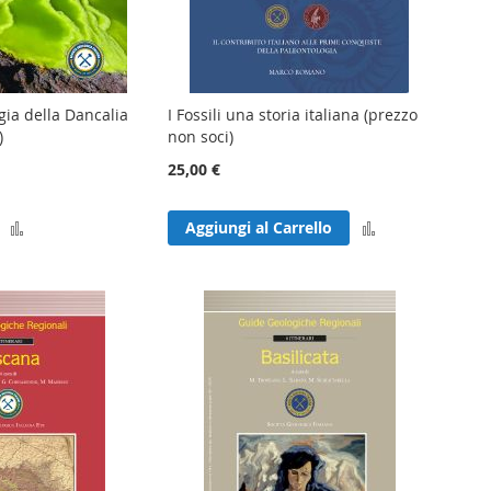
gia della Dancalia
I Fossili una storia italiana (prezzo
)
non soci)
25,00 €
Aggiungi
Aggiungi
Aggiungi al Carrello
al
al
confronto
confronto