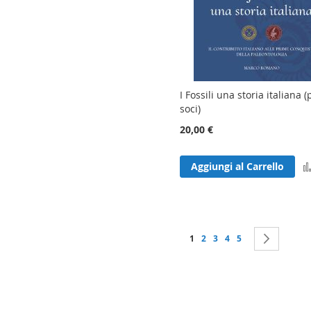
I Fossili una storia italiana 
soci)
20,00 €
Aggiungi al Carrello
Pagina
Attualmente stai leggendo la
Pagina
Pagina
Pagina
Pagina
Pagina
Succes
1
2
3
4
5