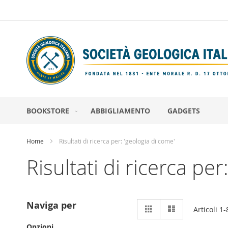
Salta
al
contenuto
BOOKSTORE
ABBIGLIAMENTO
GADGETS
Home
Risultati di ricerca per: 'geologia di come'
Risultati di ricerca per
Mostra
Naviga per
Griglia
Lista
Articoli
1
-
come
Opzioni