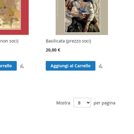
non soci)
Basilicata (prezzo soci)
20,00 €
Aggiungi
Aggiungi
rrello
Aggiungi al Carrello
al
al
confronto
confronto
Mostra
per pagina