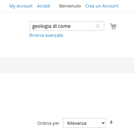
My Account
Accedi
Benvenuto
Crea un Account
Carrello
Search
Search
Ricerca avanzata
Imposta
Ordina per
la
direzione