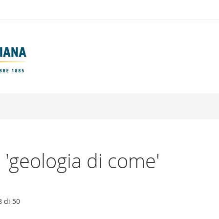
: 'geologia di come'
8
di
50