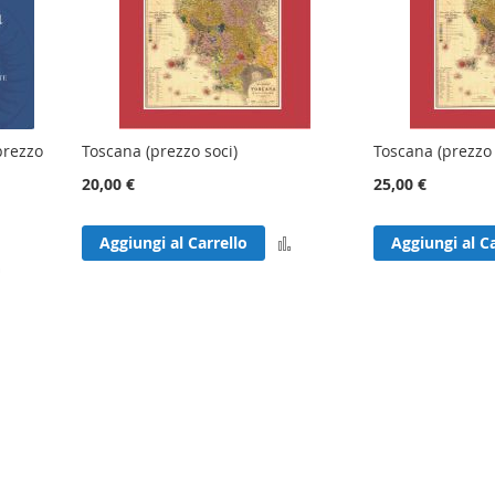
(prezzo
Toscana (prezzo soci)
Toscana (prezzo 
20,00 €
25,00 €
Aggiungi
Aggiungi al Carrello
Aggiungi al Ca
Aggiungi
al
al
confronto
confronto
 pagina
sivo