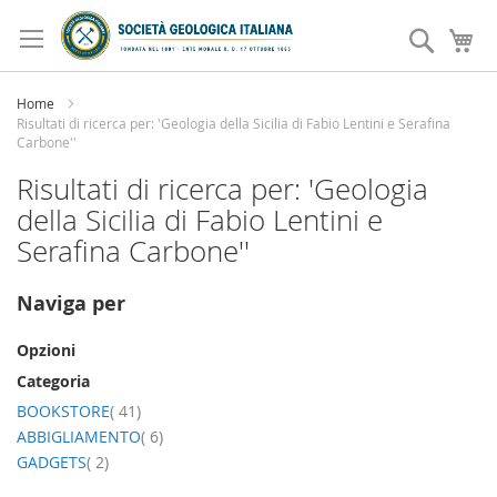
Salta
al
Search
Ca
contenuto
Home
Risultati di ricerca per: 'Geologia della Sicilia di Fabio Lentini e Serafina
Carbone''
Risultati di ricerca per: 'Geologia
della Sicilia di Fabio Lentini e
Serafina Carbone''
Naviga per
Opzioni
Categoria
elemento
BOOKSTORE
41
elemento
ABBIGLIAMENTO
6
elemento
GADGETS
2