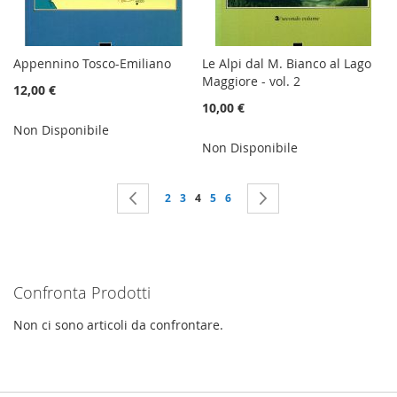
Appennino Tosco-Emiliano
Le Alpi dal M. Bianco al Lago
Maggiore - vol. 2
12,00 €
10,00 €
Non Disponibile
Non Disponibile
Pagina
Pagina
Precedente
Pagina
Pagina
Attualmente stai leggendo la pagina
Pagina
Pagina
Pagina
Successivo
2
3
4
5
6
Confronta Prodotti
Non ci sono articoli da confrontare.