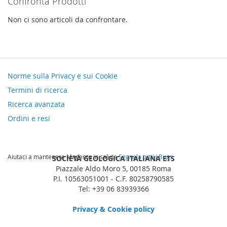
Confronta Prodotti
Non ci sono articoli da confrontare.
Norme sulla Privacy e sui Cookie
Termini di ricerca
Ricerca avanzata
Ordini e resi
Aiutaci a mantenere Magento in salute
Segnala tutti i Bugs
SOCIETÀ GEOLOGICA ITALIANA ETS
Piazzale Aldo Moro 5, 00185 Roma
P.I. 10563051001 - C.F. 80258790585
Tel: +39 06 83939366
Privacy & Cookie policy