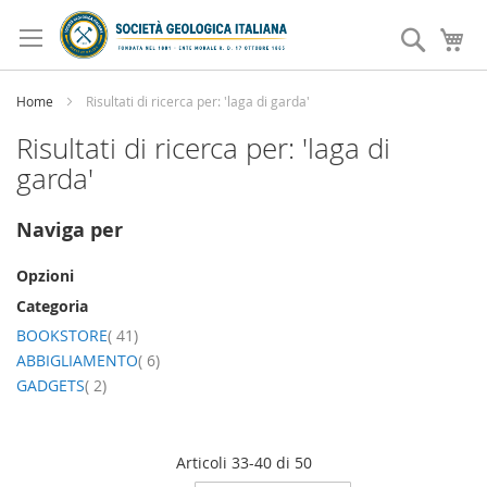
Salta
al
Search
Ca
contenuto
Home
Risultati di ricerca per: 'laga di garda'
Risultati di ricerca per: 'laga di
garda'
Naviga per
Opzioni
Categoria
elemento
BOOKSTORE
41
elemento
ABBIGLIAMENTO
6
elemento
GADGETS
2
Articoli
33
-
40
di
50