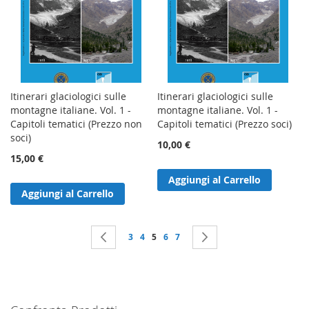
Itinerari glaciologici sulle
Itinerari glaciologici sulle
montagne italiane. Vol. 1 -
montagne italiane. Vol. 1 -
Capitoli tematici (Prezzo non
Capitoli tematici (Prezzo soci)
soci)
10,00 €
15,00 €
Aggiungi al Carrello
Aggiungi al Carrello
Pagina
Pagina
Precedente
Pagina
Pagina
Attualmente stai leggendo la pagina
Pagina
Pagina
Pagina
Successivo
3
4
5
6
7