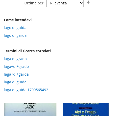
Imposta
Ordina per
la
direzione
crescente
Forse intendevi
lago di guida
lago di garda
Termini di ricerca correlati
laga di grado
laga+di+grado
laga+di+garda
laga di guida
laga di guida 1709565492