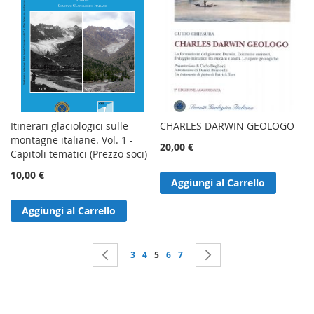
Itinerari glaciologici sulle
CHARLES DARWIN GEOLOGO
montagne italiane. Vol. 1 -
20,00 €
Capitoli tematici (Prezzo soci)
10,00 €
Aggiungi al Carrello
Aggiungi al Carrello
Pagina
Pagina
Precedente
Pagina
Pagina
Attualmente stai leggendo la pagina
Pagina
Pagina
Pagina
Successivo
3
4
5
6
7