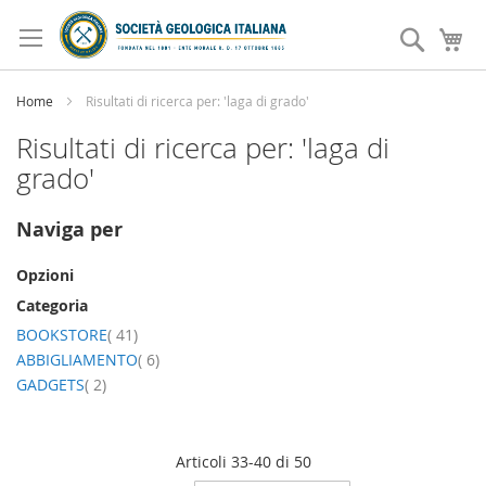
Salta
al
Search
Ca
contenuto
Home
Risultati di ricerca per: 'laga di grado'
Risultati di ricerca per: 'laga di
grado'
Naviga per
Opzioni
Categoria
elemento
BOOKSTORE
41
elemento
ABBIGLIAMENTO
6
elemento
GADGETS
2
Articoli
33
-
40
di
50