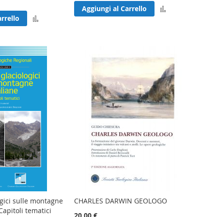
Aggiungi
Aggiungi al Carrello
Aggiungi
rrello
al
al
confronto
confronto
ogici sulle montagne
CHARLES DARWIN GEOLOGO
 Capitoli tematici
20,00 €