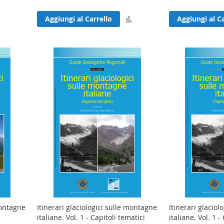
Aggiungi
Aggiungi al Carrello
Aggiungi al Ca
nto
al
confronto
montagne
Itinerari glaciologici sulle montagne
Itinerari glaciol
italiane. Vol. 1 - Capitoli tematici
italiane. Vol. 1 -