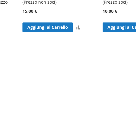
ezzo
(Prezzo non soci)
(Prezzo soci)
15,00 €
10,00 €
Aggiungi
Aggiungi al Carrello
Aggiungi al Ca
Aggiungi
al
al
confronto
confronto
ai leggendo la pagina
Pagina
Successivo