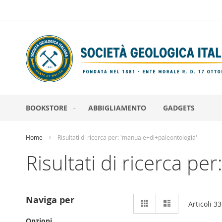
Salta
al
contenuto
BOOKSTORE
ABBIGLIAMENTO
GADGETS
Home
Risultati di ricerca per: 'manuale+di+paleontologia'
Risultati di ricerca p
Mostra
Naviga per
Griglia
Lista
Articoli
33
come
Opzioni