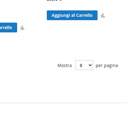
Aggiungi
Aggiungi al Carrello
al
Aggiungi
rrello
confronto
al
confronto
Mostra
per pagina