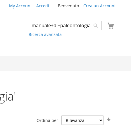
My Account
Accedi
Benvenuto
Crea un Account
Carrello
Search
Search
Ricerca avanzata
gia'
Imposta
Ordina per
la
direzione