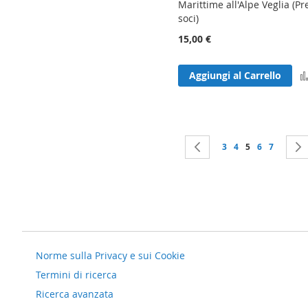
Marittime all'Alpe Veglia (Pr
soci)
15,00 €
Aggiungi al Carrello
Pagina
Pagina
Precedente
Pagina
Pagina
Attualmente st
Pagina
Pagina
3
4
5
6
7
Norme sulla Privacy e sui Cookie
Termini di ricerca
Ricerca avanzata