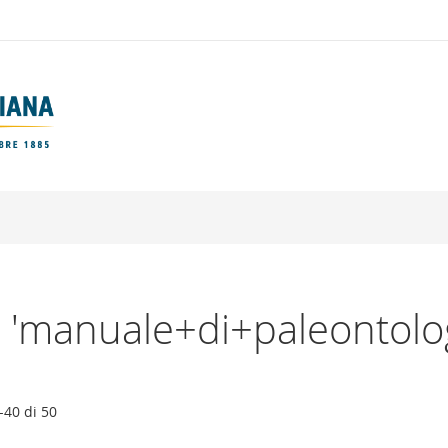
er: 'manuale+di+paleontolo
-
40
di
50