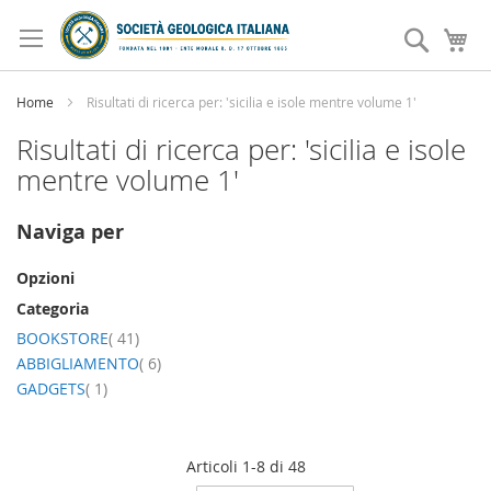
Salta
al
Search
Ca
contenuto
Home
Risultati di ricerca per: 'sicilia e isole mentre volume 1'
Risultati di ricerca per: 'sicilia e isole
mentre volume 1'
Naviga per
Opzioni
Categoria
elemento
BOOKSTORE
41
elemento
ABBIGLIAMENTO
6
elemento
GADGETS
1
Articoli
1
-
8
di
48