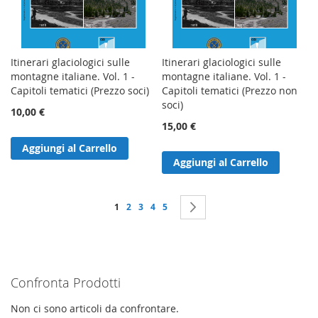
Itinerari glaciologici sulle
Itinerari glaciologici sulle
montagne italiane. Vol. 1 -
montagne italiane. Vol. 1 -
Capitoli tematici (Prezzo soci)
Capitoli tematici (Prezzo non
soci)
10,00 €
15,00 €
Aggiungi al Carrello
Aggiungi al Carrello
Pagina
Attualmente stai leggendo la pagina
Pagina
Pagina
Pagina
Pagina
Pagina
Successivo
1
2
3
4
5
Confronta Prodotti
Non ci sono articoli da confrontare.