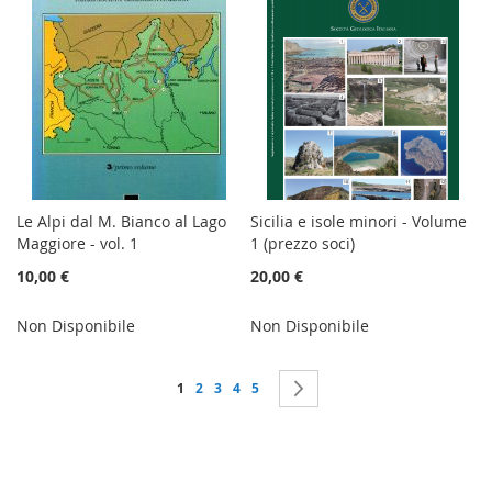
Le Alpi dal M. Bianco al Lago
Sicilia e isole minori - Volume
Maggiore - vol. 1
1 (prezzo soci)
10,00 €
20,00 €
Non Disponibile
Non Disponibile
Pagina
Attualmente stai leggendo la pagina
Pagina
Pagina
Pagina
Pagina
Pagina
Successivo
1
2
3
4
5