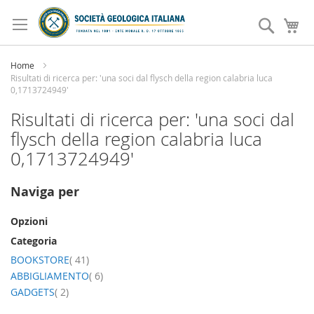
Salta
al
Search
Ca
contenuto
Home
Risultati di ricerca per: 'una soci dal flysch della region calabria luca
0,1713724949'
Risultati di ricerca per: 'una soci dal
flysch della region calabria luca
0,1713724949'
Naviga per
Opzioni
Categoria
elemento
BOOKSTORE
41
elemento
ABBIGLIAMENTO
6
elemento
GADGETS
2