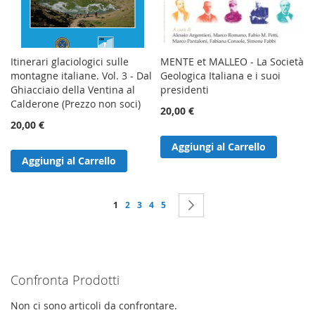
Itinerari glaciologici sulle
MENTE et MALLEO - La Società
montagne italiane. Vol. 3 - Dal
Geologica Italiana e i suoi
Ghiacciaio della Ventina al
presidenti
Calderone (Prezzo non soci)
20,00 €
20,00 €
Aggiungi al Carrello
Aggiungi al Carrello
Pagina
Attualmente stai leggendo la pagina
Pagina
Pagina
Pagina
Pagina
Pagina
Successivo
1
2
3
4
5
Confronta Prodotti
Non ci sono articoli da confrontare.