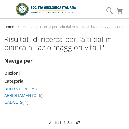
Salta
al
Search
Ca
contenuto
Home
Risultati di ricerca per: 'alti dal m bianca al lazio maggiori vita 1'
Risultati di ricerca per: 'alti dal m
bianca al lazio maggiori vita 1'
Naviga per
Opzioni
Categoria
elemento
BOOKSTORE
39
elemento
ABBIGLIAMENTO
6
elemento
GADGETS
1
Articoli
1
-
8
di
47