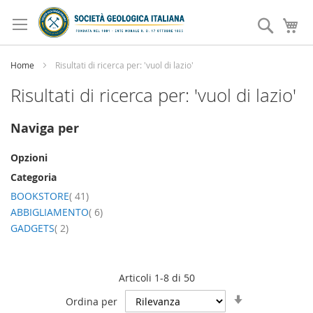
Salta
al
Search
Ca
contenuto
Home
Risultati di ricerca per: 'vuol di lazio'
Risultati di ricerca per: 'vuol di lazio'
Naviga per
Opzioni
Categoria
elemento
BOOKSTORE
41
elemento
ABBIGLIAMENTO
6
elemento
GADGETS
2
Articoli
1
-
8
di
50
Imposta
Ordina per
la