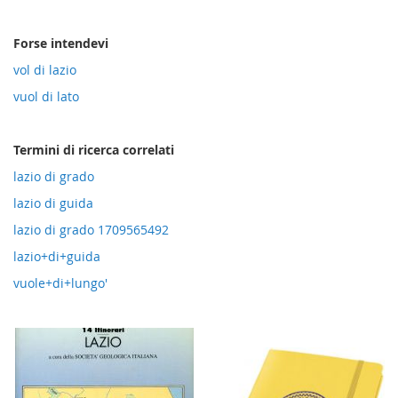
direzione
crescente
Forse intendevi
vol di lazio
vuol di lato
Termini di ricerca correlati
lazio di grado
lazio di guida
lazio di grado 1709565492
lazio+di+guida
vuole+di+lungo'