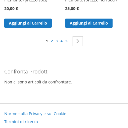
20,00 €
25,00 €
Aggiungi al Carrello
Aggiungi al Carrello
Pagina
Attualmente stai leggendo la pagina
Pagina
Pagina
Pagina
Pagina
Pagina
Successivo
1
2
3
4
5
Confronta Prodotti
Non ci sono articoli da confrontare.
Norme sulla Privacy e sui Cookie
Termini di ricerca